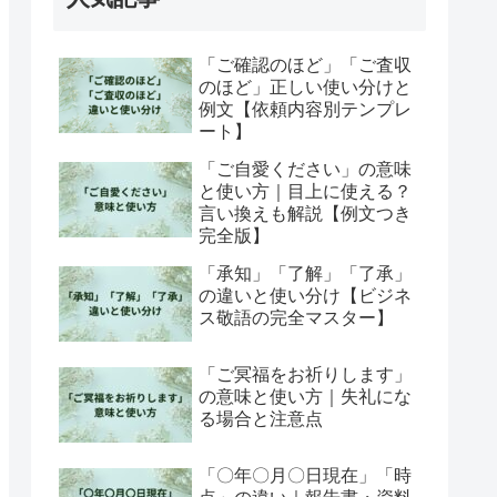
「ご確認のほど」「ご査収
のほど」正しい使い分けと
例文【依頼内容別テンプレ
ート】
「ご自愛ください」の意味
と使い方｜目上に使える？
言い換えも解説【例文つき
完全版】
「承知」「了解」「了承」
の違いと使い分け【ビジネ
ス敬語の完全マスター】
「ご冥福をお祈りします」
の意味と使い方｜失礼にな
る場合と注意点
「〇年〇月〇日現在」「時