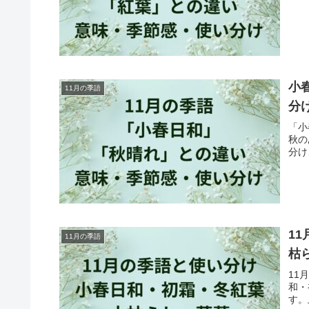
小
11月の季語
分
「小
秋の
分け
1
11月の季語
枯
11
和・
す。