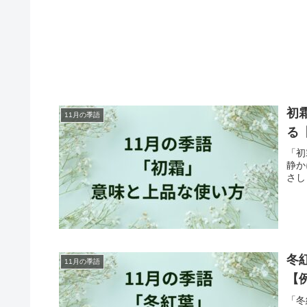
初
11月の季語
る
「初
静か
さし
冬
11月の季語
【
「冬