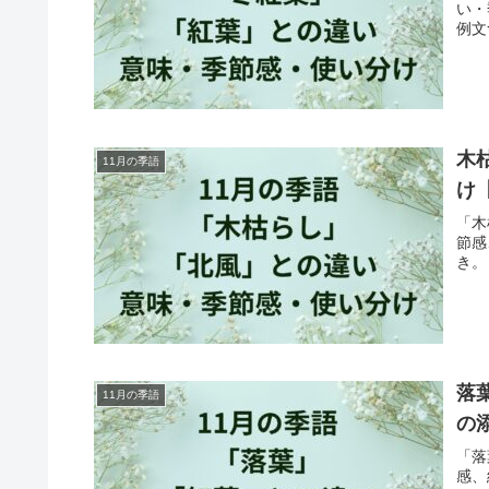
い・
例文
木
11月の季語
け
「木
節感
き。
落
11月の季語
の
「落
感、