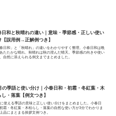
春日和と秋晴れの違い｜意味・季節感・正しい使い
け【誤用例→正解例つき】
春日和」と「秋晴れ」の違いをわかりやすく整理。小春日和は晩
あたたかな晴れ、秋晴れは秋の澄んだ晴天。季節感の向きや使い
、自然に添えられる例文までまとめました。
1月の季語と使い分け｜小春日和・初霜・冬紅葉・木
らし・落葉【例文つき】
月に使える季語の意味と正しい使い分けをまとめました。小春日
初霜・冬紅葉・木枯らし・落葉の自然な使い方が3分でわかりま
上品にまとまる挨拶文例つき。