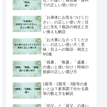
点」の違い｜報告書・資料
での正しい使い分け
「お身体にお気をつけくだ
さい」の正しい使い方｜目
上に失礼？敬語の例文と言
い換えも解説
「お大事になさってくださ
い」の正しい使い方｜意
味・目上への敬語・例文と
NG集
「残暑」「晩夏」「盛夏」
の違いと使い分け｜時候の
挨拶の正しい選び方
1親等・2親等・3親等の違
いとは？家系図で分かる親
等の数え方を解説
「伯父」と「叔父」の違い