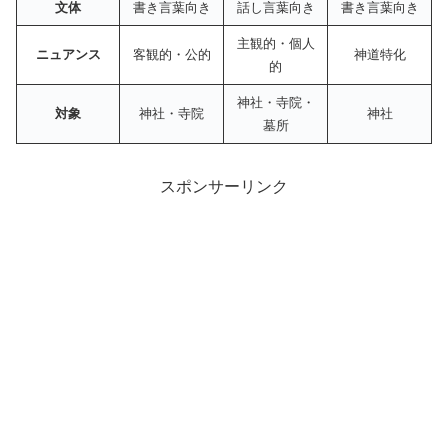
文体
書き言葉向き
話し言葉向き
書き言葉向き
主観的・個人
ニュアンス
客観的・公的
神道特化
的
神社・寺院・
対象
神社・寺院
神社
墓所
スポンサーリンク