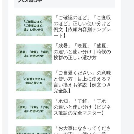
「ご確認のほど」「ご査収
のほど」正しい使い分けと
例文【依頼内容別テンプレ
ート】
「残暑」「晩夏」「盛夏」
の違いと使い分け｜時候の
挨拶の正しい選び方
「ご自愛ください」の意味
と使い方｜目上に使える？
言い換えも解説【例文つき
完全版】
「承知」「了解」「了承」
の違いと使い分け【ビジネ
ス敬語の完全マスター】
「お大事になさってくださ