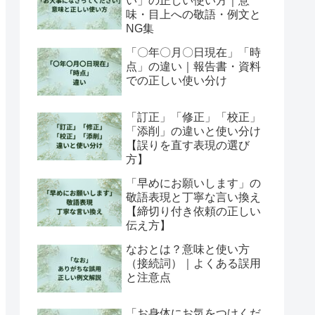
い」の正しい使い方｜意
味・目上への敬語・例文と
NG集
「〇年〇月〇日現在」「時
点」の違い｜報告書・資料
での正しい使い分け
「訂正」「修正」「校正」
「添削」の違いと使い分け
【誤りを直す表現の選び
方】
「早めにお願いします」の
敬語表現と丁寧な言い換え
【締切り付き依頼の正しい
伝え方】
なおとは？意味と使い方
（接続詞）｜よくある誤用
と注意点
「お身体にお気をつけくだ