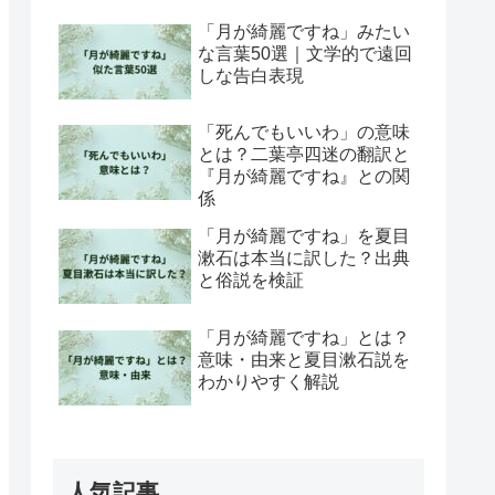
「月が綺麗ですね」みたい
な言葉50選｜文学的で遠回
しな告白表現
「死んでもいいわ」の意味
とは？二葉亭四迷の翻訳と
『月が綺麗ですね』との関
係
「月が綺麗ですね」を夏目
漱石は本当に訳した？出典
と俗説を検証
「月が綺麗ですね」とは？
意味・由来と夏目漱石説を
わかりやすく解説
人気記事