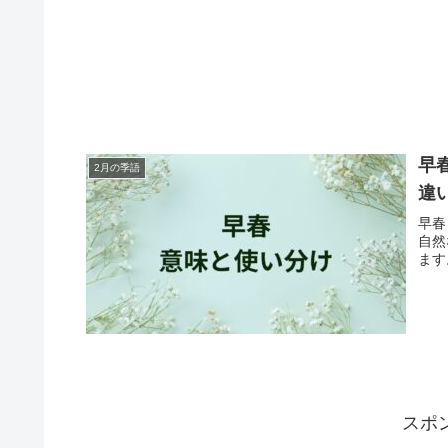
早
2月の季語
違
早春
自然
ます
スポ