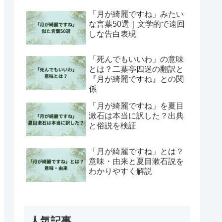
「月が綺麗ですね」みたい
な言葉50選｜文学的で遠回
しな告白表現
「死んでもいいわ」の意味
とは？二葉亭四迷の翻訳と
『月が綺麗ですね』との関
係
「月が綺麗ですね」を夏目
漱石は本当に訳した？出典
と俗説を検証
「月が綺麗ですね」とは？
意味・由来と夏目漱石説を
わかりやすく解説
人気記事