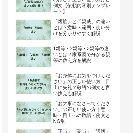
例文【依頼内容別テンプレ
ート】
「親族」と「親戚」の違い
とは？意味・範囲・使い分
けを分かりやすく解説
1親等・2親等・3親等の違
いとは？家系図で分かる親
等の数え方を解説
「お身体にお気をつけくだ
さい」の正しい使い方｜目
上に失礼？敬語の例文と言
い換えも解説
「お大事になさってくださ
い」の正しい使い方｜意
味・目上への敬語・例文と
NG集
「正当」「妥当」「適切」