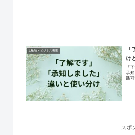
「
1.敬語・ビジネス表現
け
「了
承知
践可
スポ