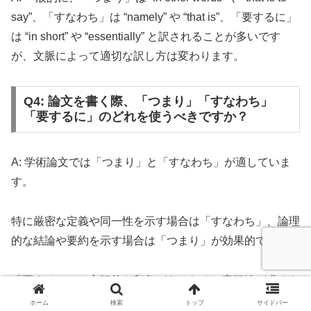
say”、「すなわち」は “namely” や “that is”、「要するに」
は “in short” や “essentially” と訳されることが多いです
が、文脈によって適切な訳し方は変わります。
Q4: 論文を書く際、「つまり」「すなわち」
「要するに」のどれを使うべきですか？
A: 学術論文では「つまり」と「すなわち」が適していま
す。
特に厳密な定義や同一性を示す場合は「すなわち」、論理
的な結論や要約を示す場合は「つまり」が効果的です。
「要するに」は主観的な印象があるため、客観性が求めら
れる学術論文では使用を控えた方が無難です。
ホーム
検索
トップ
サイドバー