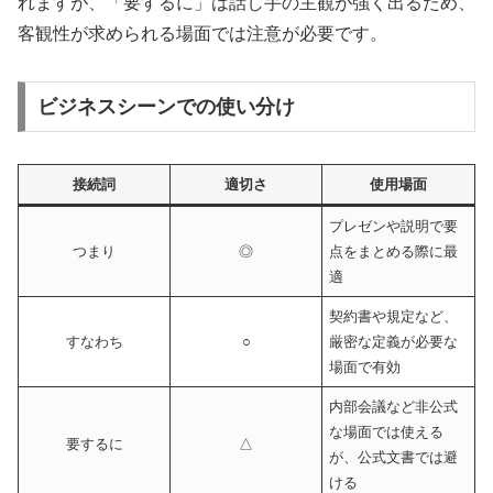
れますが、「要するに」は話し手の主観が強く出るため、
客観性が求められる場面では注意が必要です。
ビジネスシーンでの使い分け
接続詞
適切さ
使用場面
プレゼンや説明で要
つまり
◎
点をまとめる際に最
適
契約書や規定など、
すなわち
○
厳密な定義が必要な
場面で有効
内部会議など非公式
な場面では使える
要するに
△
が、公式文書では避
ける