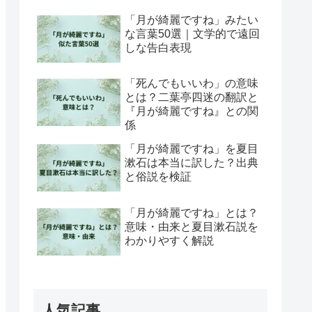
「月が綺麗ですね」みたい
な言葉50選｜文学的で遠回
しな告白表現
「死んでもいいわ」の意味
とは？二葉亭四迷の翻訳と
『月が綺麗ですね』との関
係
「月が綺麗ですね」を夏目
漱石は本当に訳した？出典
と俗説を検証
「月が綺麗ですね」とは？
意味・由来と夏目漱石説を
わかりやすく解説
人気記事