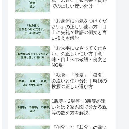
点」の違い｜報告書・資料
での正しい使い分け
「お身体にお気をつけくだ
さい」の正しい使い方｜目
上に失礼？敬語の例文と言
い換えも解説
「お大事になさってくださ
い」の正しい使い方｜意
味・目上への敬語・例文と
NG集
「残暑」「晩夏」「盛夏」
の違いと使い分け｜時候の
挨拶の正しい選び方
1親等・2親等・3親等の違
いとは？家系図で分かる親
等の数え方を解説
「伯父」と「叔父」の違い