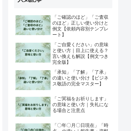
「ご確認のほど」「ご査収
のほど」正しい使い分けと
例文【依頼内容別テンプレ
ート】
「ご自愛ください」の意味
と使い方｜目上に使える？
言い換えも解説【例文つき
完全版】
「承知」「了解」「了承」
の違いと使い分け【ビジネ
ス敬語の完全マスター】
「ご冥福をお祈りします」
の意味と使い方｜失礼にな
る場合と注意点
「〇年〇月〇日現在」「時