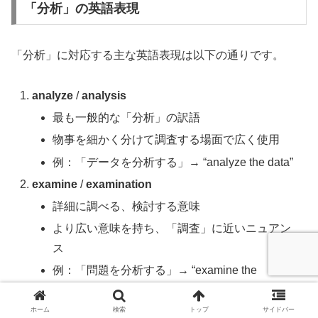
「分析」の英語表現
「分析」に対応する主な英語表現は以下の通りです。
analyze
/
analysis
最も一般的な「分析」の訳語
物事を細かく分けて調査する場面で広く使用
例：「データを分析する」→ “analyze the data”
examine
/
examination
詳細に調べる、検討する意味
より広い意味を持ち、「調査」に近いニュアン
ス
例：「問題を分析する」→ “examine the
problem”
ホーム
検索
トップ
サイドバー
break down
/
breakdown