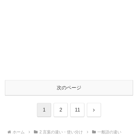
次のページ
次
1
2
11
へ
ホーム
2.言葉の違い・使い分け
一般語の違い