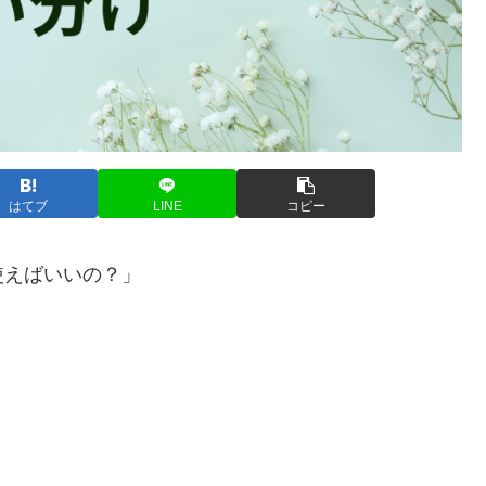
はてブ
LINE
コピー
使えばいいの？」
」