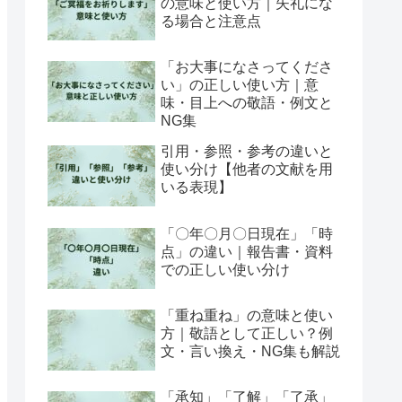
の意味と使い方｜失礼にな
る場合と注意点
「お大事になさってくださ
い」の正しい使い方｜意
味・目上への敬語・例文と
NG集
引用・参照・参考の違いと
使い分け【他者の文献を用
いる表現】
「〇年〇月〇日現在」「時
点」の違い｜報告書・資料
での正しい使い分け
「重ね重ね」の意味と使い
方｜敬語として正しい？例
文・言い換え・NG集も解説
「承知」「了解」「了承」