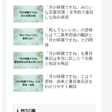
「月が綺麗ですね」みたい
な言葉50選｜文学的で遠回
しな告白表現
「死んでもいいわ」の意味
とは？二葉亭四迷の翻訳と
『月が綺麗ですね』との関
係
「月が綺麗ですね」を夏目
漱石は本当に訳した？出典
と俗説を検証
「月が綺麗ですね」とは？
意味・由来と夏目漱石説を
わかりやすく解説
人気記事