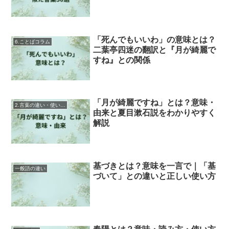
「死んでもいいわ」の意味とは？
6.ことばコラム
二葉亭四迷の翻訳と『月が綺麗で
すね』との関係
「月が綺麗ですね」とは？意味・
2.言葉の違い・使い分け
由来と夏目漱石説をわかりやすく
解説
基づきとは？意味を一言で｜「基
一般語の違い
づいて」との違いと正しい使い方