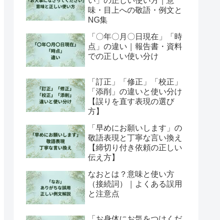
い」の正しい使い方｜意
味・目上への敬語・例文と
NG集
「〇年〇月〇日現在」「時
点」の違い｜報告書・資料
での正しい使い分け
「訂正」「修正」「校正」
「添削」の違いと使い分け
【誤りを直す表現の選び
方】
「早めにお願いします」の
敬語表現と丁寧な言い換え
【締切り付き依頼の正しい
伝え方】
なおとは？意味と使い方
（接続詞）｜よくある誤用
と注意点
「お身体にお気をつけくだ