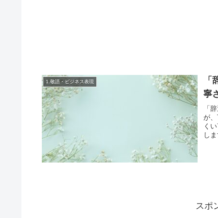
「
1.敬語・ビジネス表現
寧
「辞
が、
くい
しま
スポ