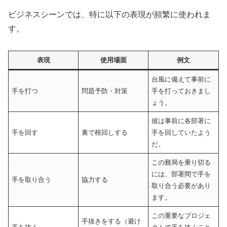
ビジネスシーンでは、特に以下の表現が頻繁に使われま
す。
表現
使用場面
例文
台風に備えて事前に
手を打つ
問題予防・対策
手を打っておきまし
ょう。
彼は事前に各部署に
手を回す
裏で根回しする
手を回していたよう
だ。
この難局を乗り切る
には、部署間で手を
手を取り合う
協力する
取り合う必要があり
ます。
この重要なプロジェ
手抜きをする（避け