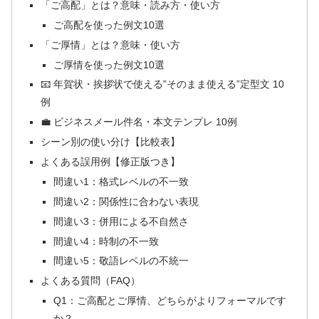
「ご高配」とは？意味・読み方・使い方
ご高配を使った例文10選
「ご厚情」とは？意味・使い方
ご厚情を使った例文10選
📧 年賀状・挨拶状で使える”そのまま使える”定型文 10
例
💼 ビジネスメール件名・本文テンプレ 10例
シーン別の使い分け【比較表】
よくある誤用例【修正版つき】
間違い1：格式レベルの不一致
間違い2：関係性に合わない表現
間違い3：併用による不自然さ
間違い4：時制の不一致
間違い5：敬語レベルの不統一
よくある質問（FAQ）
Q1：ご高配とご厚情、どちらがよりフォーマルです
か？