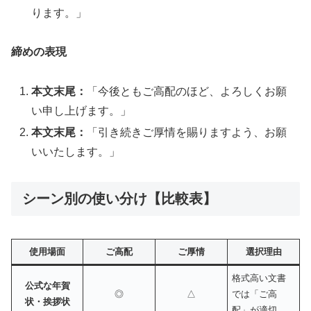
ります。」
締めの表現
本文末尾：
「今後ともご高配のほど、よろしくお願
い申し上げます。」
本文末尾：
「引き続きご厚情を賜りますよう、お願
いいたします。」
シーン別の使い分け【比較表】
使用場面
ご高配
ご厚情
選択理由
格式高い文書
公式な年賀
◎
△
では「ご高
状・挨拶状
配」が適切