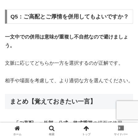
Q5：ご高配とご厚情を併用してもよいですか？
一文中での併用は意味が重複し不自然なので避けましょ
う。
文脈に応じてどちらか一方を選択するのが正解です。
相手や場面を考慮して、より適切な方を選んでください。
まとめ【覚えておきたい一言】
「ご高配」＝外部・公式・格式重視
の場面で使用
「ご厚情」＝内部・親近感・温かみ重視
の場面で使
ホーム
検索
トップ
サイドバー