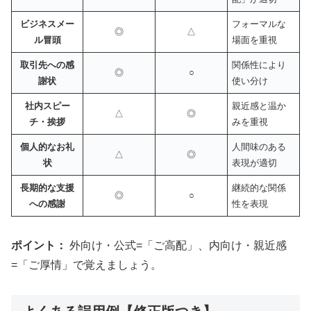
ビジネスメー
フォーマルな
◎
△
ル冒頭
場面を重視
取引先への感
関係性により
◎
○
謝状
使い分け
社内スピー
親近感と温か
△
◎
チ・挨拶
みを重視
個人的なお礼
人間味のある
△
◎
状
表現が適切
長期的な支援
継続的な関係
◎
○
への感謝
性を表現
ポイント：
外向け・公式=「ご高配」、内向け・親近感
=「ご厚情」で覚えましょう。