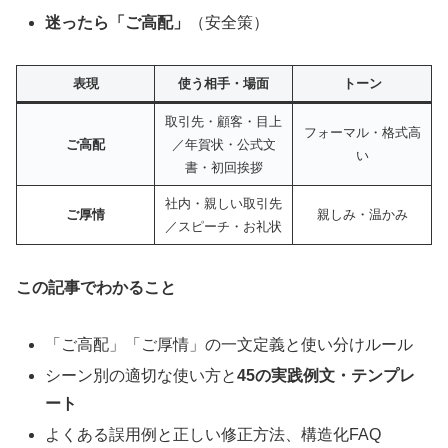
迷ったら「ご高配」
（安全策）
表現
使う相手・場面
トーン
取引先・顧客・目上
フォーマル・格式高
ご高配
／年賀状・公式文
い
書・初回挨拶
社内・親しい取引先
ご厚情
親しみ・温かみ
／スピーチ・お礼状
この記事でわかること
「ご高配」「ご厚情」の一文定義と使い分けルール
シーン別の適切な使い方と
45の実践例文・テンプレ
ート
よくある誤用例と正しい修正方法、構造化FAQ