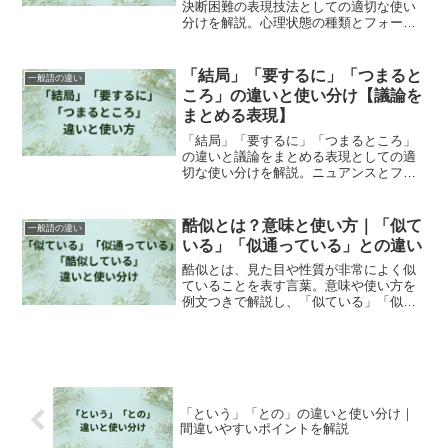
決断困難の表現技法としての適切な使い
分けを解説。心理状態の種類とフォーマ
ル度による選び方。効果的な表現選択。
「結局」「要するに」「つまると
一般語の違い
ころ」の違いと使い分け【議論を
まとめる表現】
「結局」「要するに」「つまるところ」
の違いと議論をまとめる表現としての適
切な使い分けを解説。ニュアンスとフォ
ーマル度による選び方。効果的な活用
法。
酷似とは？意味と使い方｜「似て
一般語の違い
いる」「似通っている」との違い
酷似とは、見た目や性質が非常によく似
ていることを表す言葉。意味や使い方を
例文つきで解説し、「似ている」「似通
っている」とのニュアンスや類似度の違
いもわかりやすく説明します。
「という」「との」の違いと使い分け｜
間違いやすいポイントを解説