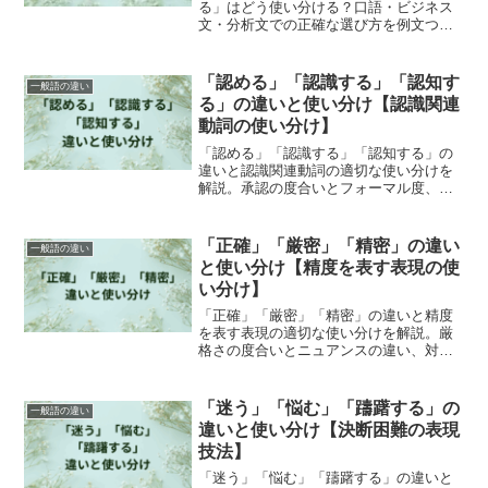
る」はどう使い分ける？口語・ビジネス
文・分析文での正確な選び方を例文つき
で解説します。
「認める」「認識する」「認知す
一般語の違い
る」の違いと使い分け【認識関連
動詞の使い分け】
「認める」「認識する」「認知する」の
違いと認識関連動詞の適切な使い分けを
解説。承認の度合いとフォーマル度、文
脈による選択のポイント。効果的な表現
法。
「正確」「厳密」「精密」の違い
一般語の違い
と使い分け【精度を表す表現の使
い分け】
「正確」「厳密」「精密」の違いと精度
を表す表現の適切な使い分けを解説。厳
格さの度合いとニュアンスの違い、対象
による選び方。効果的な表現選び。
「迷う」「悩む」「躊躇する」の
一般語の違い
違いと使い分け【決断困難の表現
技法】
「迷う」「悩む」「躊躇する」の違いと