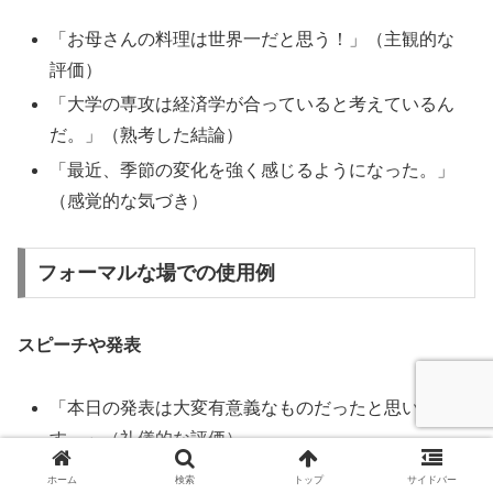
「お母さんの料理は世界一だと思う！」（主観的な
評価）
「大学の専攻は経済学が合っていると考えているん
だ。」（熟考した結論）
「最近、季節の変化を強く感じるようになった。」
（感覚的な気づき）
フォーマルな場での使用例
スピーチや発表
「本日の発表は大変有意義なものだったと思いま
す。」（礼儀的な評価）
「データが示すように、この傾向は今後も続くと考
ホーム
検索
トップ
サイドバー