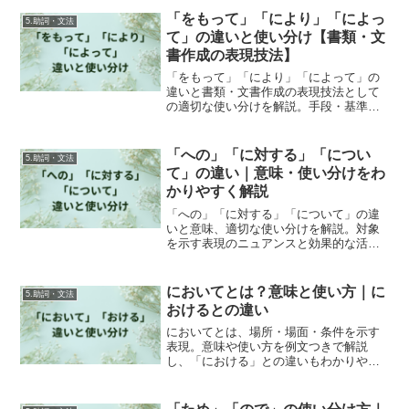
文・ビジネス文書で差がつく表現技法！
「をもって」「により」「によっ
5.助詞・文法
て」の違いと使い分け【書類・文
書作成の表現技法】
「をもって」「により」「によって」の
違いと書類・文書作成の表現技法として
の適切な使い分けを解説。手段・基準を
示す表現のフォーマル度と効果的な活用
法。
「への」「に対する」「につい
5.助詞・文法
て」の違い｜意味・使い分けをわ
かりやすく解説
「への」「に対する」「について」の違
いと意味、適切な使い分けを解説。対象
を示す表現のニュアンスと効果的な活用
法。より自然な日本語表現のためのポイ
ント。
においてとは？意味と使い方｜に
5.助詞・文法
おけるとの違い
においてとは、場所・場面・条件を示す
表現。意味や使い方を例文つきで解説
し、「における」との違いもわかりやす
く説明します。