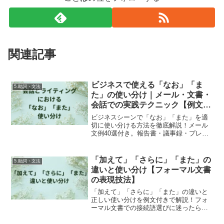
関連記事
ビジネスで使える「なお」「ま
5.助詞・文法
た」の使い分け｜メール・文書・
会話での実践テクニック【例文40
選】
ビジネスシーンで「なお」「また」を適
切に使い分ける方法を徹底解説！メール
文例40選付き。報告書・議事録・プレゼ
ン資料など様々な場面での正しい使用法
で、あなたの文書作成スキルが格段にア
ップ！
「加えて」「さらに」「また」の
5.助詞・文法
違いと使い分け【フォーマル文書
の表現技法】
「加えて」「さらに」「また」の違いと
正しい使い分けを例文付きで解説！フォ
ーマル文書での接続語選びに迷ったら必
見。情報の関係性やフォーマリティに応
じた最適な選択法と誤用例を紹介。論