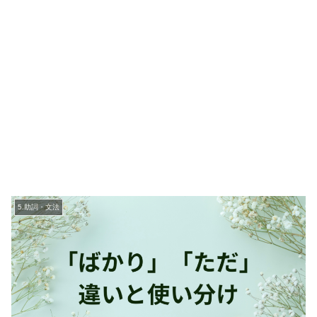
5.助詞・文法