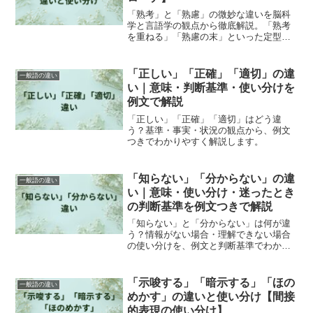
「熟考」と「熟慮」の微妙な違いを脳科
学と言語学の観点から徹底解説。「熟考
を重ねる」「熟慮の末」といった定型表
現の使い分けから、AI時代における人間
特有の思考の価値まで、単なる辞書的説
明を超えた新しい視点で言葉の本質に迫
「正しい」「正確」「適切」の違
一般語の違い
ります。ビジネス・学術・文学での実例
い｜意味・判断基準・使い分けを
30選付き。
例文で解説
「正しい」「正確」「適切」はどう違
う？基準・事実・状況の観点から、例文
つきでわかりやすく解説します。
「知らない」「分からない」の違
一般語の違い
い｜意味・使い分け・迷ったとき
の判断基準を例文つきで解説
「知らない」と「分からない」は何が違
う？情報がない場合・理解できない場合
の使い分けを、例文と判断基準でわかり
やすく解説します。
「示唆する」「暗示する」「ほの
一般語の違い
めかす」の違いと使い分け【間接
的表現の使い分け】