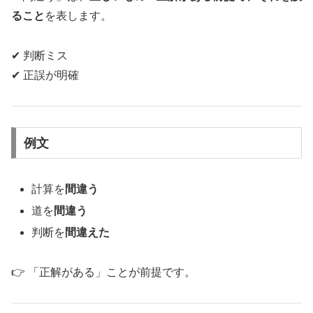
ること
を表します。
✔ 判断ミス
✔ 正誤が明確
例文
計算を
間違う
道を
間違う
判断を
間違えた
👉 「正解がある」ことが前提です。