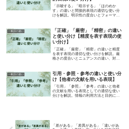
「示唆する」「暗示する」「ほのめか
す」の違いと間接的表現の適切な使い分
けを解説。明示性の度合いとフォーマル
度による選び方。効果的な表現法。
「正確」「厳密」「精密」の違い
一般語の違い
と使い分け【精度を表す表現の使
い分け】
「正確」「厳密」「精密」の違いと精度
を表す表現の適切な使い分けを解説。厳
格さの度合いとニュアンスの違い、対象
による選び方。効果的な表現選び。
引用・参照・参考の違いと使い分
一般語の違い
け【他者の文献を用いる表現】
「引用」「参照」「参考」の違いと他者
の文献を用いる表現としての適切な使い
分けを解説。情報の利用方法と目的によ
る選び方。学術的ライティングの基本と
応用。
「差がある」「差異がある」「違いがあ